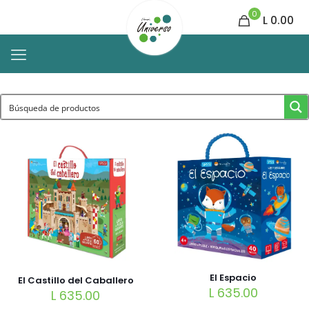
0
L 0.00
El Espacio
El Castillo del Caballero
L
635.00
L
635.00