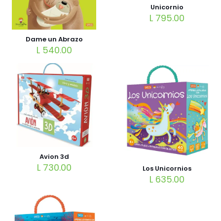
Unicornio
L
795.00
Dame un Abrazo
L
540.00
Avion 3d
L
730.00
Los Unicornios
L
635.00