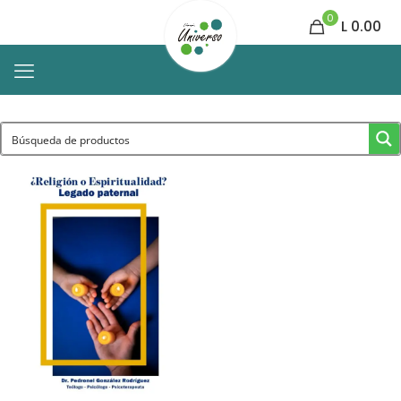
0
L 0.00