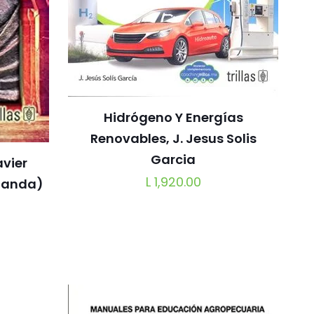
Hidrógeno Y Energías
Renovables, J. Jesus Solis
Garcia
avier
L
1,920.00
blanda)