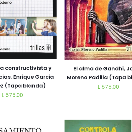
 constructivista y
El alma de Gandhi, J
ias, Enrique Garcia
Moreno Padilla (Tapa 
ez (Tapa blanda)
L
575.00
L
575.00