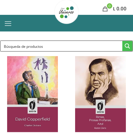
0
L 0.00