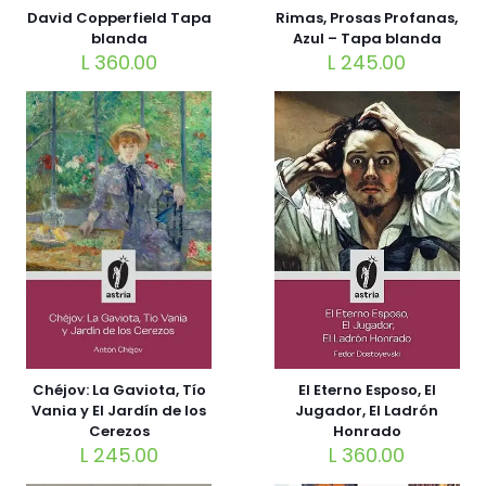
David Copperfield Tapa
Rimas, Prosas Profanas,
blanda
Azul – Tapa blanda
L
360.00
L
245.00
El Eterno Esposo, El
Chéjov: La Gaviota, Tío
Jugador, El Ladrón
Vania y El Jardín de los
Honrado
Cerezos
L
360.00
L
245.00