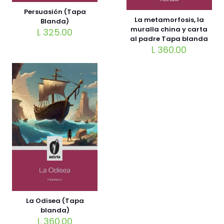
Persuasión (Tapa
La metamorfosis, la
Blanda)
muralla china y carta
L
325.00
al padre Tapa blanda
L
360.00
La Odisea (Tapa
blanda)
L
360.00