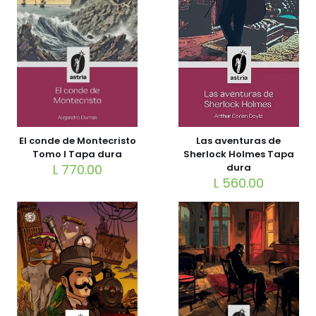
Las aventuras de
El conde de Montecristo
Sherlock Holmes Tapa
Tomo I Tapa dura
dura
L
770.00
L
560.00