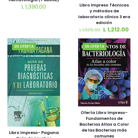
Libro Impreso Técnicas
L
1,390.00
y métodos de
laboratorio clínico 3 era
edición
L
1,212.00
L
1,595.00
EN OFERTA
EN OFERTA
Oferta Libro Impreso-
Fundamentos de
Bacterias Atlas a Color
de las Bacterias más
Libro Impreso- Pagana
comunes