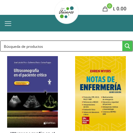
0
L 0.00