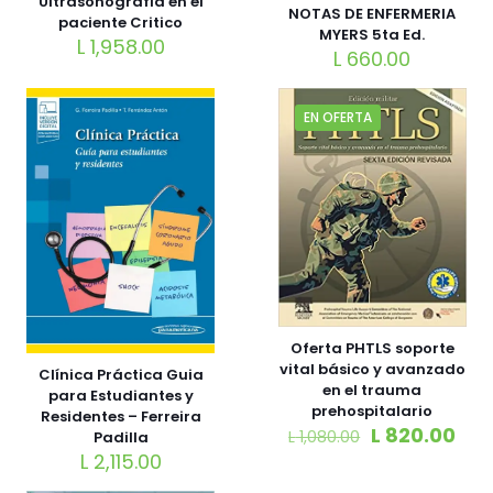
Ultrasonografía en el
NOTAS DE ENFERMERIA
paciente Critico
MYERS 5ta Ed.
L
1,958.00
L
660.00
EN OFERTA
Oferta PHTLS soporte
vital básico y avanzado
Clínica Práctica Guia
en el trauma
para Estudiantes y
prehospitalario
Residentes – Ferreira
L
820.00
L
1,080.00
Padilla
L
2,115.00