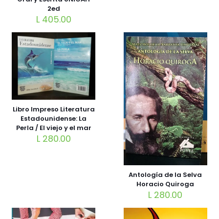
2ed
L
405.00
Libro Impreso Literatura
Estadounidense: La
Perla / El viejo y el mar
L
280.00
Antología de la Selva
Horacio Quiroga
L
280.00