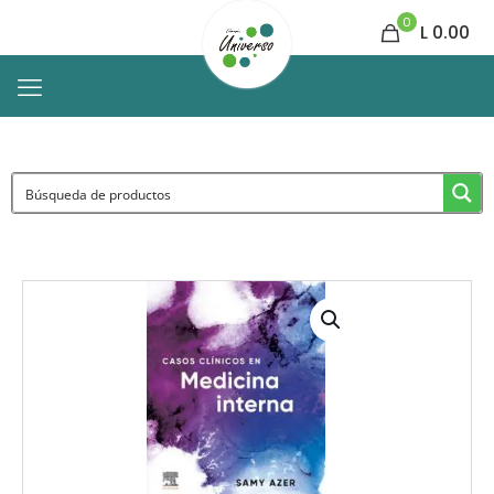
0
L 0.00