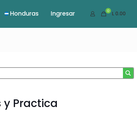
0
Honduras
Ingresar
L 0.00
 y Practica