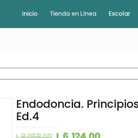
Inicio
Tienda en Línea
Escolar
Endodoncia. Principios
Ed.4
L
6,124.00
L
8,058.00