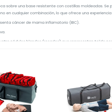
oloca sobre una base resistente con costillas moldeadas. Se
no en cualquier combinación, lo que ofrece una experienci
presenta cáncer de mama inflamatorio (IBC).
va.
cuatro nódulos blandos (rosados) que representan tejido nor
 bultos y nódulos varían en tamaño de 1 a 3 cm, son redondos
arjeta de instrucciones.