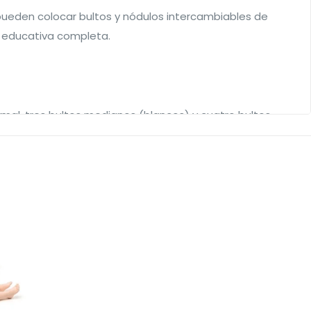
 pueden colocar bultos y nódulos intercambiables de
a educativa completa.
mal, tres bultos medianos (blancos) y cuatro bultos
 y de forma irregular y representan tanto quistes como