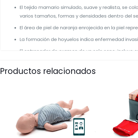
El tejido mamario simulado, suave y realista, se c
varios tamaños, formas y densidades dentro del se
El área de piel de naranja enrojecida en la piel re
La formación de hoyuelos indica enfermedad invasi
El entrenador de examen de un solo seno, incluye 
duros (rojos), incluido un tumor de pared fija. Los
tumores malignos.
Productos relacionados
También se incluye estuche de transporte suave y t