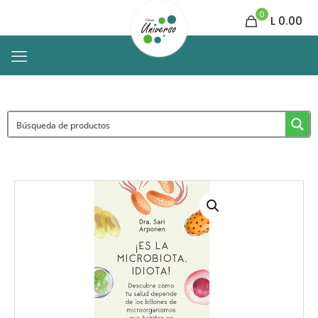
0
L 0.00