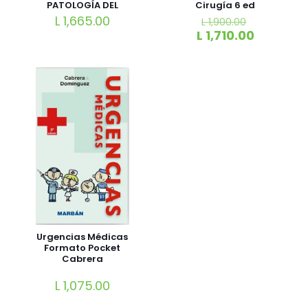
PATOLOGÍA DEL
Cirugía 6 ed
SISTEMA
L
1,665.00
L
1,900.00
INMUNITARIO
L
1,710.00
Urgencias Médicas
Formato Pocket
Cabrera
L
1,075.00