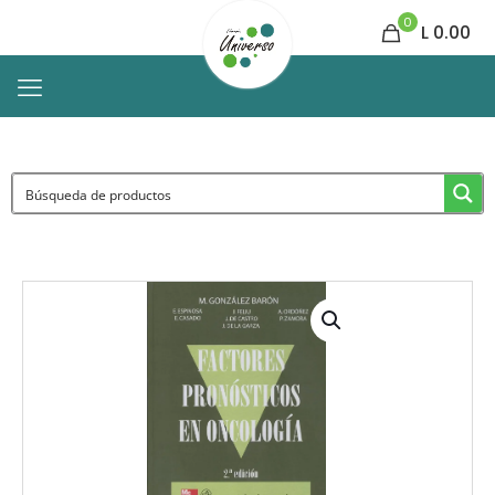
0
L 0.00