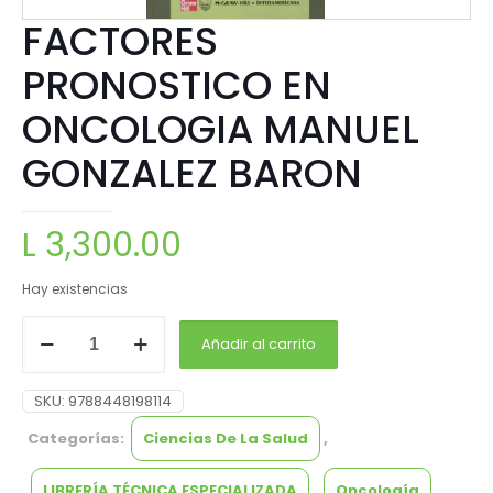
FACTORES
PRONOSTICO EN
ONCOLOGIA MANUEL
GONZALEZ BARON
L
3,300.00
Hay existencias
Añadir al carrito
SKU:
9788448198114
Categorías:
Ciencias De La Salud
,
LIBRERÍA TÉCNICA ESPECIALIZADA
,
Oncología
,