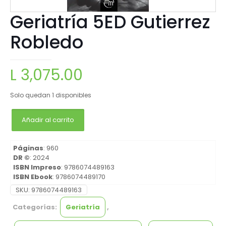
Geriatría 5ED Gutierrez
Robledo
L
3,075.00
Solo quedan 1 disponibles
Añadir al carrito
Páginas
: 960
DR ©
: 2024
ISBN Impreso
: 9786074489163
ISBN Ebook
: 9786074489170
SKU:
9786074489163
Categorías:
Geriatría
,