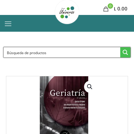
0
L 0.00