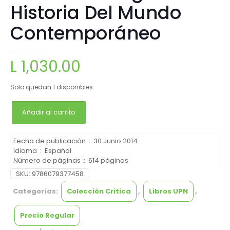
Historia Del Mundo
Contemporáneo
L
1,030.00
Solo quedan 1 disponibles
Añadir al carrito
Fecha de publicación ‏ : ‎
30 Junio 2014
Idioma ‏ : ‎
Español
Número de páginas ‏ : ‎
614 páginas
SKU:
9786079377458
Categorías:
Colección Critica
,
Libros UPN
,
Precio Regular