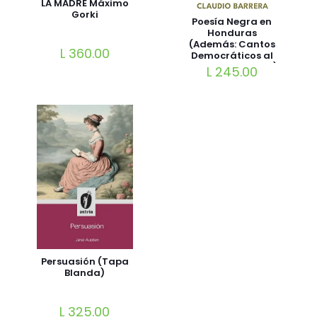
LA MADRE Máximo
Gorki
Poesía Negra en
Honduras
(Además: Cantos
L
360.00
Democráticos al
General Morazán)
L
245.00
(Spanish Edition)
Edición en Español
| por Claudio
Barrera | 18 de
octubre de 2024
Pasta Blanda
Persuasión (Tapa
Blanda)
L
325.00