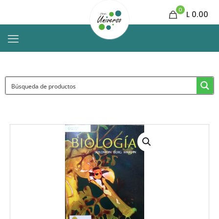
0
L 0.00