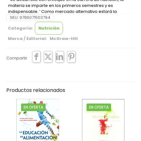
materia se imparte en los primeros semestres y es
indispensable. ‘ Como mercado alternativo estará la
licenciatura en Gastronomía. Los autores son del Instituto
SKU:
9786071503794
Nacional de Nutrición y del Claustro de Sor Juana.
Categoría:
Nutrición
Marca / Editorial: McGraw-Hill
Compartir
Productos relacionados
EN OFERTA
EN OFERTA