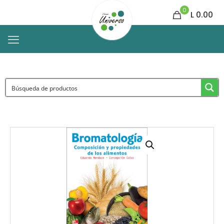
0
L 0.00