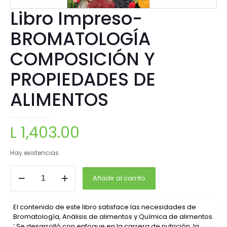
Libro Impreso-
BROMATOLOGÍA
COMPOSICIÓN Y
PROPIEDADES DE
ALIMENTOS
L
1,403.00
Hay existencias
Añadir al carrito
El contenido de este libro satisface las necesidades de
Bromatología, Análisis de alimentos y Química de alimentos.
‘ Se desarrolló con enfoque en la carrera de nutrición, la