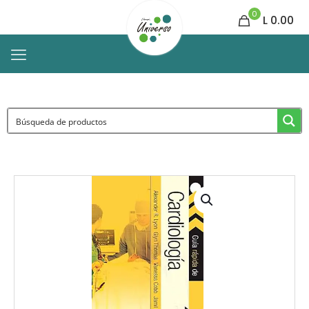
0
L 0.00