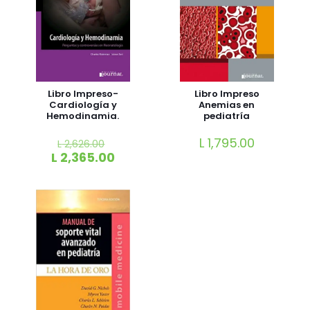
Libro Impreso-
Libro Impreso
Cardiología y
Anemias en
Hemodinamia.
pediatría
L
1,795.00
L
2,626.00
L
2,365.00