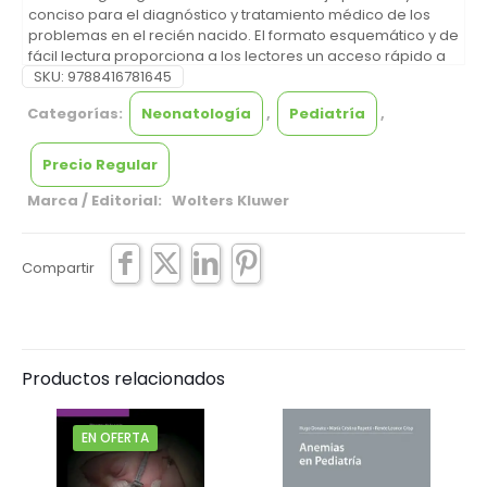
conciso para el diagnóstico y tratamiento médico de los
problemas en el recién nacido. El formato esquemático y de
fácil lectura proporciona a los lectores un acceso rápido a
grandes cantidades de valiosa información sobre
SKU:
9788416781645
problemas maternos, fetales y neonatales, así como sobre
Categorías:
Neonatología
,
Pediatría
,
procedimientos neonatales habituales.
Precio Regular
Marca / Editorial: Wolters Kluwer
Compartir
Productos relacionados
EN OFERTA