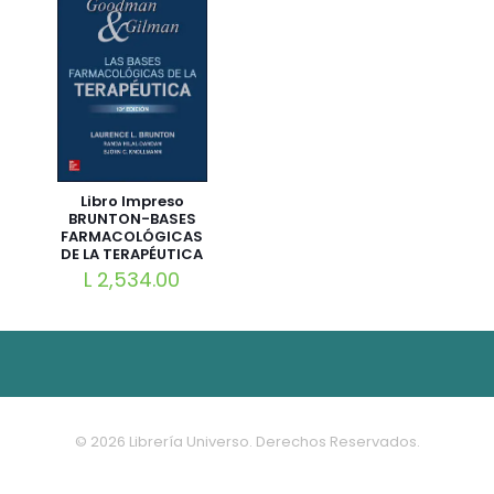
Libro Impreso
BRUNTON-BASES
FARMACOLÓGICAS
DE LA TERAPÉUTICA
13ed
L
2,534.00
© 2026 Librería Universo. Derechos Reservados.