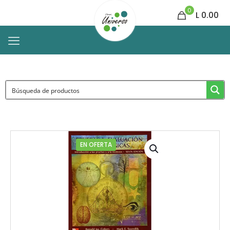
0
L 0.00
EN OFERTA