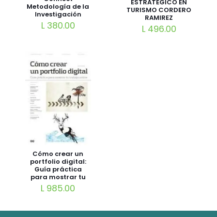
ESTRATEGICO EN
Metodología de la
TURISMO CORDERO
Investigación
RAMIREZ
Hernandez
L
380.00
L
496.00
Sampieri
Cómo crear un
portfolio digital:
Guía práctica
para mostrar tu
trabajo online
L
985.00