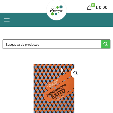
0
L 0.00