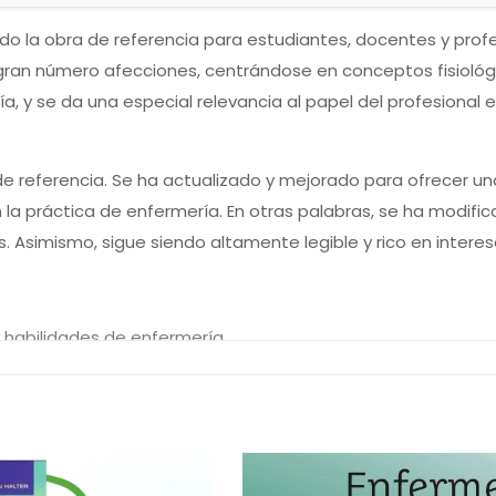
do la obra de referencia para estudiantes, docentes y profe
ran número afecciones, centrándose en conceptos fisiológico
, y se da una especial relevancia al papel del profesional e
bro de referencia. Se ha actualizado y mejorado para ofrecer
en la práctica de enfermería. En otras palabras, se ha modifi
. Asimismo, sigue siendo altamente legible y rico en inter
 habilidades de enfermería
s para ayudar a los estudiantes a explorar las prácticas es
car lo aprendido a la vida real.
bre el
proceso de atención de enfermería,
a través de las
 con trastornos específicos:
Procesos enfermeros, Planes