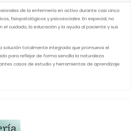
sionales de la enfermería en activo durante casi cinco
s, fisiopatológicos y psicosociales. En especial, no
n el cuidado, la educación y la ayuda al paciente y sus
 una solución totalmente integrada que promueva el
cado para reflejar de forma sencilla la naturaleza
esantes casos de estudio y herramientas de aprendizaje.
enciales de atención al paciente en términos reales y
 cuales se ponen en claro las responsabilidades de los
 de cuidados de enfermería, Cuadros de