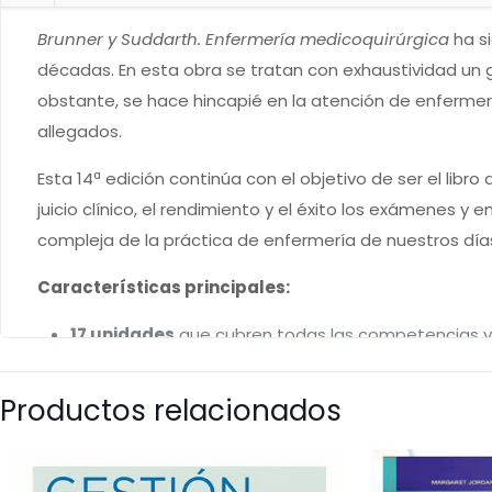
Brunner y Suddarth. Enfermería medicoquirúrgica
ha si
décadas. En esta obra se tratan con exhaustividad un g
obstante, se hace hincapié en la atención de enfermería
allegados.
Esta 14ª edición continúa con el objetivo de ser el li
juicio clínico, el rendimiento y el éxito los exámenes y 
compleja de la práctica de enfermería de nuestros días
Características principales:
17 unidades
que cubren todas las competencias y
El texto se acompaña de textos, preguntas y viñeta
Productos relacionados
obtener una comprensión más práctica de cómo apli
A lo largo de toda la obra se incluyen secciones so
profesionales en torno al cuidado de los pacientes