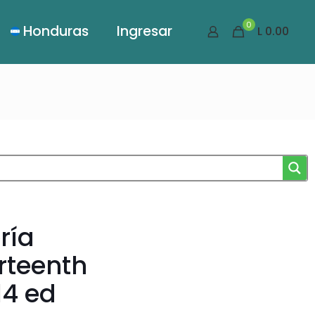
0
Honduras
Ingresar
L 0.00
ría
rteenth
14 ed