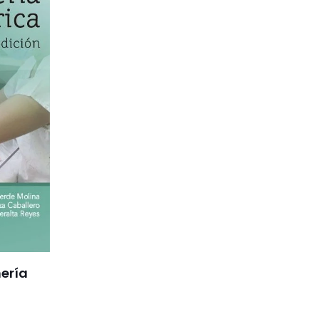
ogía,
Alertas de enfermería sobre Calidad y Seguridad
onsideraciones sobre obesidad, Consideraciones
ar la información:
objetivos de
samiento crítico y lecturas recomendadas, así
, Listas de verificación para la atención
uadros de ética y cuestiones relacionadas
) y
e en la evidencia
).
ería
do sobre trastornos gástricos y duodenales.