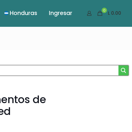
0
Honduras
Ingresar
L 0.00
entos de
ed