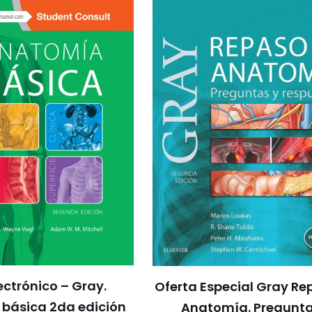
lectrónico – Gray.
Oferta Especial Gray Re
básica 2da edición
Anatomía. Pregunta