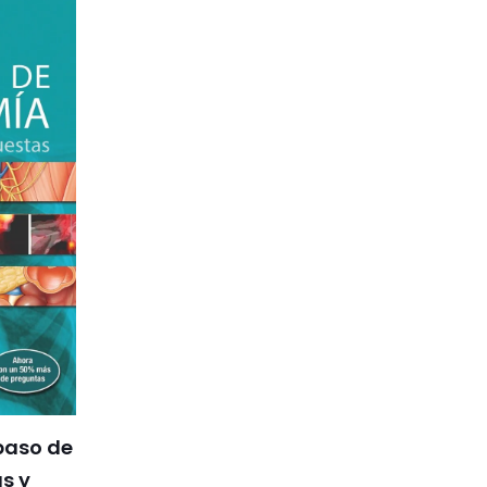
paso de
s y