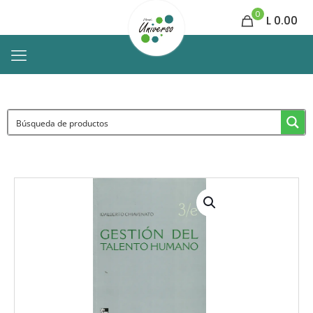
0
L 0.00