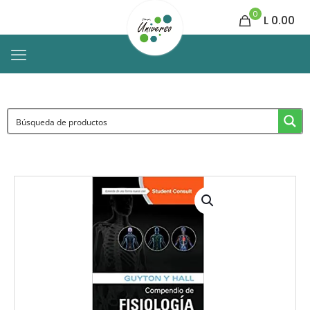
0
L 0.00