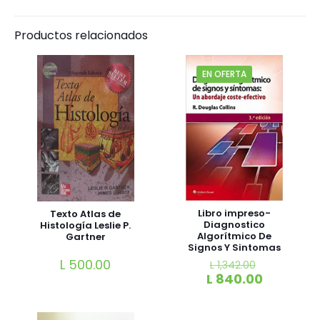
Productos relacionados
EN OFERTA
Libro impreso-
Texto Atlas de
Diagnostico
Histología Leslie P.
Algorítmico De
Gartner
Signos Y Sintomas
un abordaje
L
500.00
L
1,342.00
costo-efectivo
L
840.00