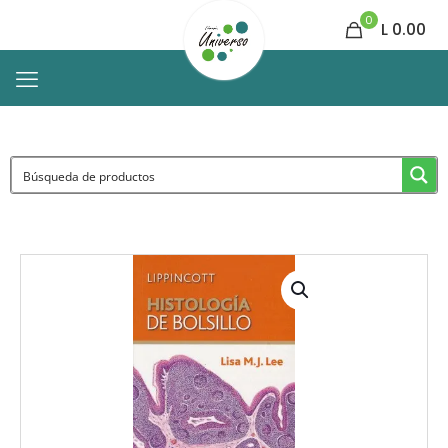
0
L 0.00