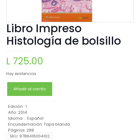
Libro Impreso
Histología de bolsillo
L
725.00
Hay existencias
Añadir al carrito
Edición : 1
Año: 2014
Idioma ‏ : ‎ Español
‎Páginas: 288
Autores: Lisa M.J. Lee PhD
SKU:
9788416004102