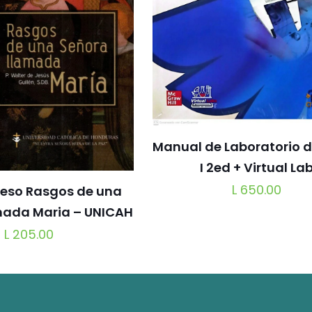
Manual de Laboratorio d
I 2ed + Virtual La
L
650.00
reso Rasgos de una
mada Maria – UNICAH
L
205.00