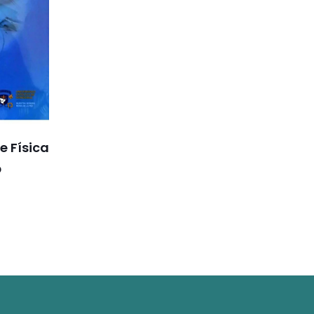
e Física
b