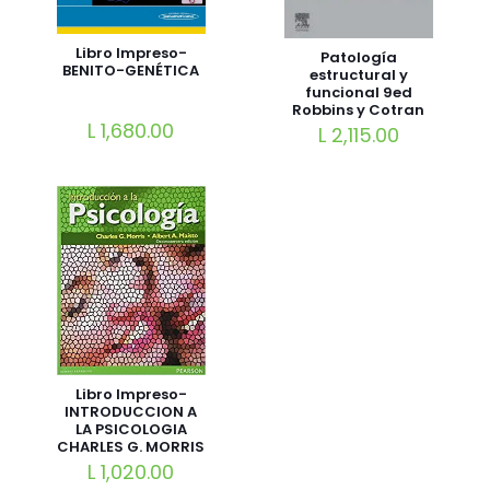
Libro Impreso-
Patología
BENITO-GENÉTICA
estructural y
funcional 9ed
Robbins y Cotran
¡Super precio!
L
1,680.00
L
2,115.00
Libro Impreso-
INTRODUCCION A
LA PSICOLOGIA
CHARLES G. MORRIS
L
1,020.00