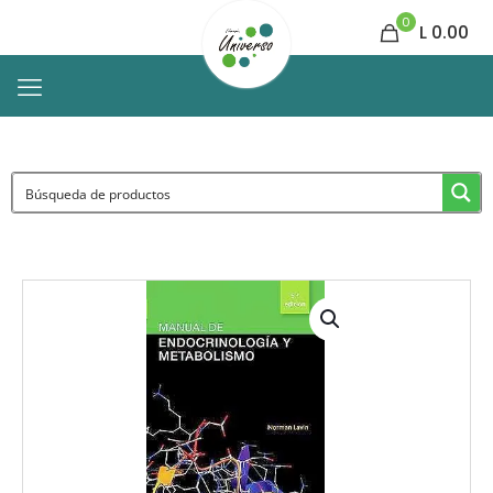
0
L 0.00