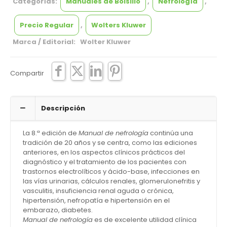
Categorías:
Manuales de Bolsillo
,
Nefrología
,
Precio Regular
,
Wolters Kluwer
Marca / Editorial: Wolter Kluwer
Compartir
Descripción
La 8.ª edición de
Manual de nefrología
continúa una
tradición de 20 años y se centra, como las ediciones
anteriores, en los aspectos clínicos prácticos del
diagnóstico y el tratamiento de los pacientes con
trastornos electrolíticos y ácido-base, infecciones en
las vías urinarias, cálculos renales, glomerulonefritis y
vasculitis, insuficiencia renal aguda o crónica,
hipertensión, nefropatía e hipertensión en el
embarazo, diabetes.
Manual de nefrología
es de excelente utilidad clínica