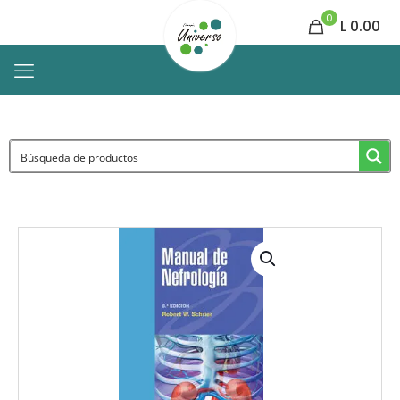
0
L 0.00