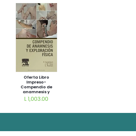
Oferta Libro
Impreso-
Compendio de
anamnesis y
exploración física
L
1,003.00