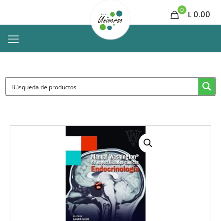
0
L 0.00