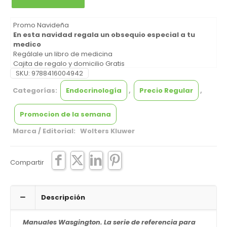
Promo Navideña
En esta navidad regala un obsequio especial a tu
medico
Regálale un libro de medicina
Cajita de regalo y domicilio Gratis
Envío a nivel nacional
SKU:
9788416004942
Categorías:
Paginas:
800
Endocrinología
,
Precio Regular
,
Edición:
3 Edición
Idioma:
ESPAÑOL
Promocion de la semana
Encuadernación:
RÚSTICA
Año:
2015
Marca / Editorial: Wolters Kluwer
Compartir
Descripción
Manuales Wasgington. La serie de referencia para