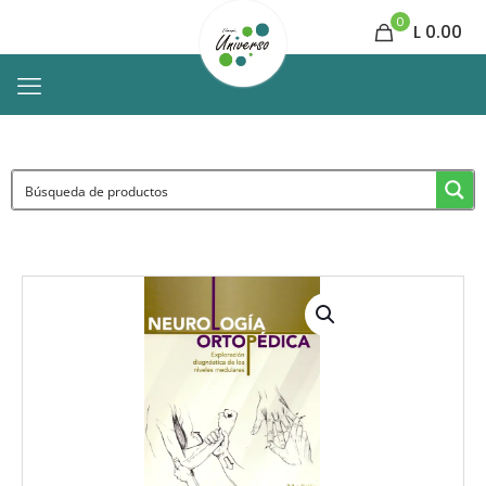
0
L 0.00