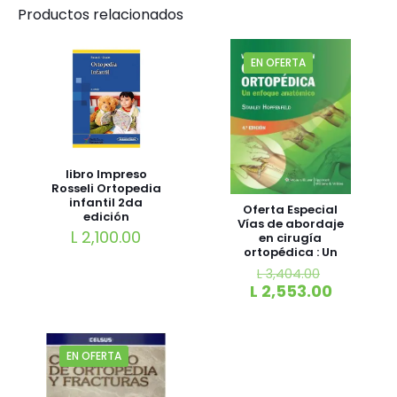
Productos relacionados
EN OFERTA
libro Impreso
Rosseli Ortopedia
infantil 2da
Oferta Especial
edición
Vías de abordaje
L
2,100.00
en cirugía
ortopédica : Un
enfoque
L
3,404.00
anatómico 4ed
L
2,553.00
EN OFERTA