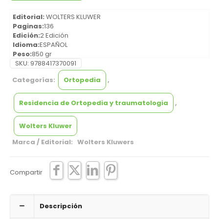
Editorial:
WOLTERS KLUWER
Paginas:
136
Edición:
2 Edición
Idioma:
ESPAÑOL
Peso:
850 gr
Alto:
SKU:
10 mm
9788417370091
Ancho:
180 mm
Categorías:
Ortopedia
,
Largo:
260 mm
Encuadernación:
RÚSTICA
Año
2018
Residencia de Ortopedia y traumatologia
,
ISBN:
9788417370091
Wolters Kluwer
Marca / Editorial: Wolters Kluwers
Compartir
Descripción