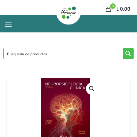
0
L 0.00