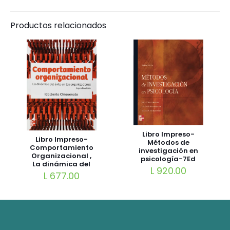
Productos relacionados
Libro Impreso-
Libro Impreso-
Métodos de
Comportamiento
investigación en
Organizacional ,
psicología-7Ed
La dinámica del
L
920.00
éxito en las
L
677.00
organizaciones
2Ed