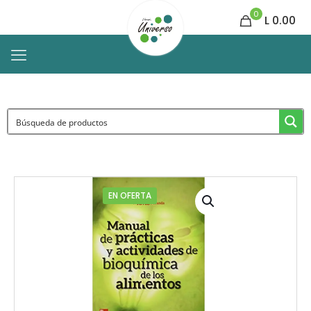
0
L 0.00
EN OFERTA