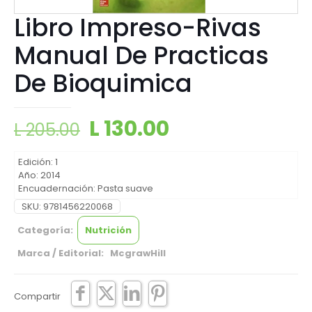
Libro Impreso-Rivas
Manual De Practicas
De Bioquimica
L
130.00
L
205.00
Edición: 1
Año: 2014
Encuadernación: Pasta suave
SKU:
9781456220068
Categoría:
Nutrición
Marca / Editorial: McgrawHill
Compartir