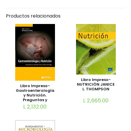
Productos relacionados
Libro Impreso-
NUTRICIÓN JANICE
Libro Impreso-
L. THOMPSON
Gastroenterología
y Nutrición.
L
2,665.00
Preguntas y
Controversias en
L
2,132.00
Neonatología