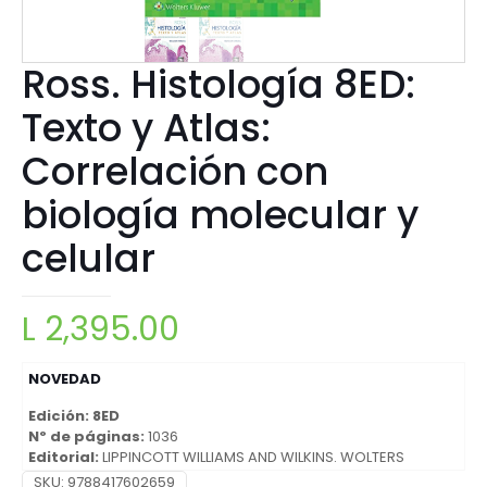
Ross. Histología 8ED:
Texto y Atlas:
Correlación con
biología molecular y
celular
L
2,395.00
NOVEDAD
Edición: 8ED
Nº de páginas:
1036
Editorial:
LIPPINCOTT WILLIAMS AND WILKINS. WOLTERS
KLUWER HEALTH
SKU:
9788417602659