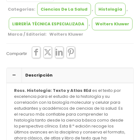
Idioma:
CASTELLANO
Categorías:
Encuadernación:
Ciencias De La Salud
Tapa dura
,
Histología
,
ISBN:
9788417602659
Año de edición:
2020
LIBRERÍA TÉCNICA ESPECIALIZADA
,
Wolters Kluwer
Fecha de lanzamiento:
18/02/2020
Marca / Editorial: Wolters Kluwer
Compartir
Descripción
Ross. Histología: Texto y Atlas 8Ed
es el texto por
excelencia para el estudio de la histología y su
correlación con la biología molecular y celular para
estudiantes y académicos de ciencias de la salud. Es
el recurso más confiable para comprender la
histología tanto desde la ciencia básica como desde
la perspectiva clínica. Esta 8.ª edición recoge los
últimos avances en la disciplina y conserva el formato,
ahora clásico, de atlas y libro de texto que ha