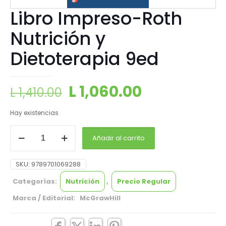
Libro Impreso-Roth
Nutrición y
Dietoterapia 9ed
L
1,060.00
L
1,410.00
Hay existencias
Añadir al carrito
SKU:
9789701069288
Categorías:
Nutrición
,
Precio Regular
Marca / Editorial: McGrawHill