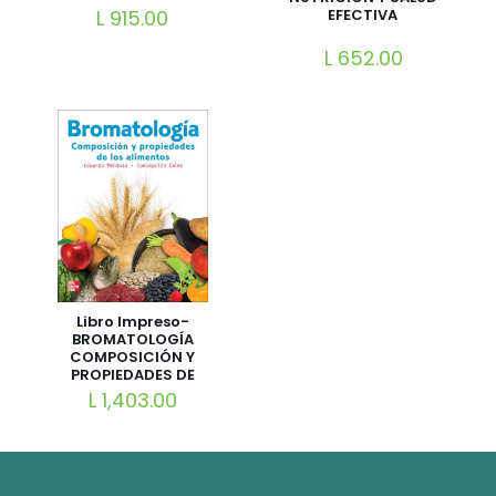
CICLO VITAL
EFECTIVA
L
915.00
HUMANO 2nd
Edición
L
652.00
Libro Impreso-
BROMATOLOGÍA
COMPOSICIÓN Y
PROPIEDADES DE
ALIMENTOS
L
1,403.00