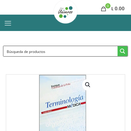
0
L 0.00