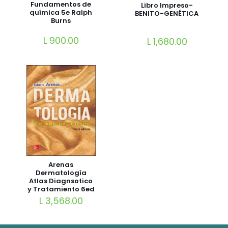
Fundamentos de
Libro Impreso-
química 5e Ralph
BENITO-GENÉTICA
Burns
L
900.00
L
1,680.00
Arenas
Dermatologìa
Atlas Diagnsotico
y Tratamiento 6ed
L
3,568.00