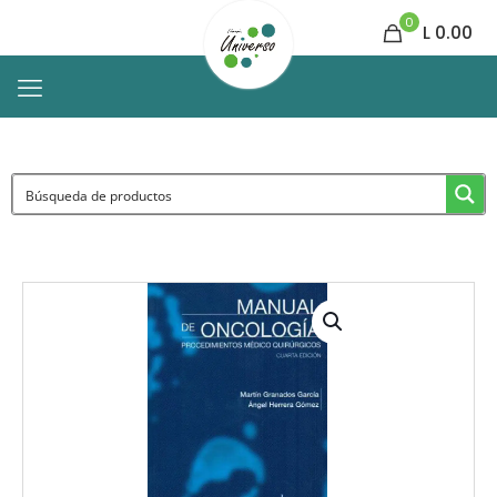
0
L 0.00