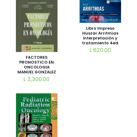
Libro Impreso
Huszar Arritmias
Interpretación y
tratamiento 4ed
L
620.00
FACTORES
PRONOSTICO EN
ONCOLOGIA
MANUEL GONZALEZ
BARON
L
3,300.00