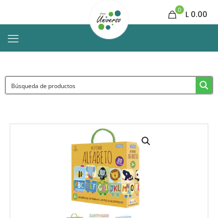
0
L 0.00