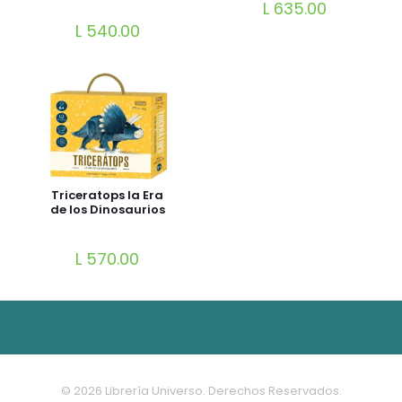
L
635.00
L
540.00
Triceratops la Era
de los Dinosaurios
L
570.00
© 2026 Librería Universo. Derechos Reservados.