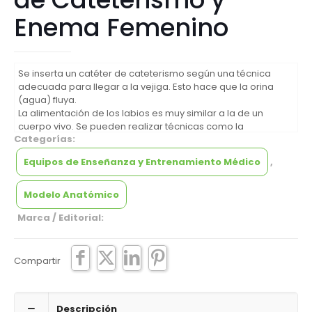
Enema Femenino
Se inserta un catéter de cateterismo según una técnica
adecuada para llegar a la vejiga. Esto hace que la orina
(agua) fluya.
La alimentación de los labios es muy similar a la de un
cuerpo vivo. Se pueden realizar técnicas como la
Categorías:
desinfección del entorno de la salida de la uretra y la
limpieza de la zona púbica. El cuerpo principal se puede
Equipos de Enseñanza y Entrenamiento Médico
,
separar en un punto medio exacto para que se pueda
estudiar el estado de inserción del catéter y la relación
posicional anatómica.
Modelo Anatómico
Marca / Editorial:
Compartir
Descripción