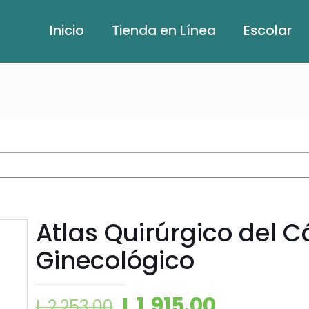
Inicio
Tienda en Línea
Escolar
Atlas Quirúrgico del 
Ginecológico
L
1,915.00
L
2,253.00