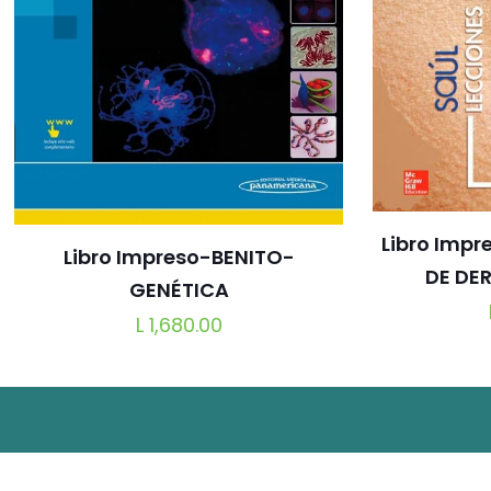
Capítulo 12.-
Cirugía para el cáncer ovárico precoz.
Capítulo 13.-
Cirugía para el cáncer ovárico avanzado
Capítulo 14.-
Cirugía vulvar e inguinal.
Capítulo 15.-
Exenteración pélvica.
Capítulo 16.-
Exenteración anterior: la técnica de Graz
Capítulo 17.-
Procedimientos reconstructivos urológic
Capítulo 18.-
Procedimientos gastrointestinales en la 
Libro Imp
Capítulo 19.-
Procedimientos gastrointestinales en la c
Libro Impreso-BENITO-
Capítulo 20.-
Cirugía reconstructiva para el carcinoma 
DE DE
GENÉTICA
L
1,680.00