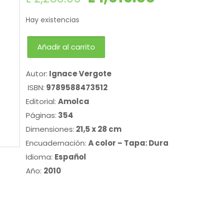
Hay existencias
Añadir al carrito
Autor:
Ignace Vergote
ISBN:
9789588473512
Editorial:
Amolca
Páginas:
354
Dimensiones:
21,5 x 28 cm
Encuadernación:
A color – Tapa: Dura
Idioma:
Español
Año:
2010