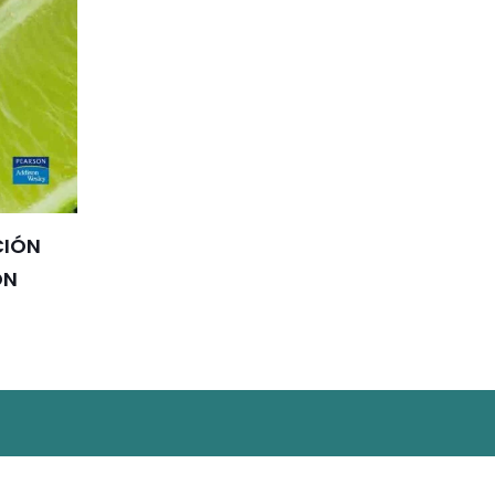
CIÓN
ON