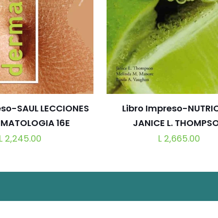
.
.
os para pacientes con cáncer ginecológico.
cirugía del cáncer ginecológico.
reso-SAUL LECCIONES
Libro Impreso-NUTRI
irugía del cáncer ovárico.
vulvar y vaginal.
RMATOLOGIA 16E
JANICE L. THOMPS
L
2,245.00
L
2,665.00