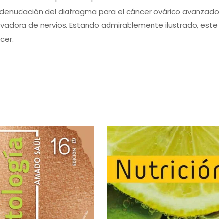
enudación del diafragma para el cáncer ovárico avanzado, l
rvadora de nervios. Estando admirablemente ilustrado, este a
cer.
dades ginecológicas.
cáncer ginecológico.
cal.
enectomía pélvica sistemática: el método Graz.
rvios de Okabayashi.
ología ginecológica.
el cáncer ginecológico.