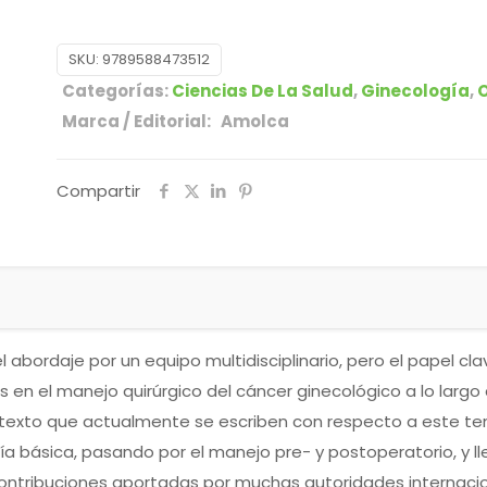
SKU:
9789588473512
Categorías:
Ciencias De La Salud
,
Ginecología
,
O
Marca / Editorial: Amolca
Compartir
abordaje por un equipo multidisciplinario, pero el papel cla
os en el manejo quirúrgico del cáncer ginecológico a lo largo
 texto que actualmente se escriben con respecto a este tem
 básica, pasando por el manejo pre- y postoperatorio, y ll
contribuciones aportadas por muchas autoridades internacio