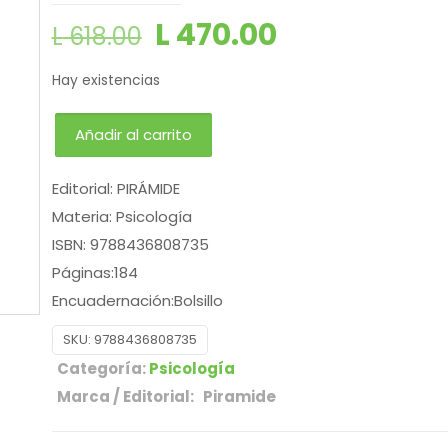
L
470.00
L
618.00
Hay existencias
Añadir al carrito
Editorial: PIRÁMIDE
Materia: Psicología
ISBN: 9788436808735
Páginas:184
Encuadernación:Bolsillo
SKU:
9788436808735
Categoría:
Psicología
Marca / Editorial: Piramide