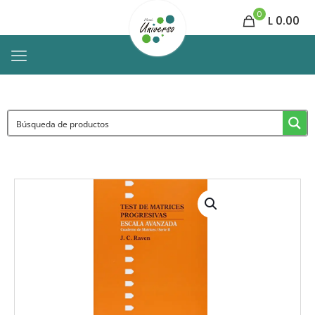
0
L 0.00