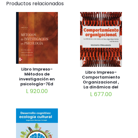
Productos relacionados
Libro Impreso-
Libro Impreso-
Métodos de
Comportamiento
investigación en
Organizacional ,
psicología-7Ed
La dinámica del
L
920.00
éxito en las
L
677.00
organizaciones
2Ed