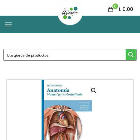
0
L 0.00