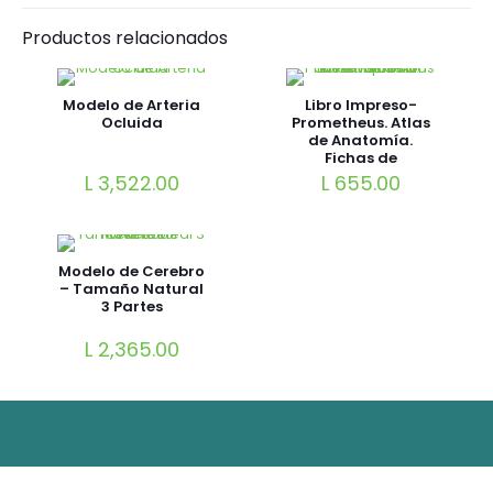
Productos relacionados
Modelo de Arteria
Libro Impreso-
Ocluida
Prometheus. Atlas
de Anatomía.
Fichas de
autoevaluación
L
3,522.00
L
655.00
Modelo de Cerebro
– Tamaño Natural
3 Partes
L
2,365.00