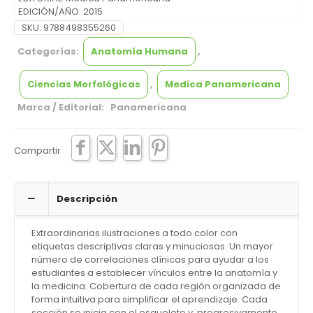
EDICIÓN/AÑO:
2015
ENCUADERNACIÓN:
Rústica
SKU:
9788498355260
IDIOMA:
Español
Categorías:
DIMENSIONES:
17 x 24 cm
Anatomía Humana
,
Ciencias Morfológicas
,
Medica Panamericana
Marca / Editorial: Panamericana
Compartir
Descripción
Extraordinarias ilustraciones a todo color con
etiquetas descriptivas claras y minuciosas. Un mayor
número de correlaciones clínicas para ayudar a los
estudiantes a establecer vínculos entre la anatomía y
la medicina. Cobertura de cada región organizada de
forma intuitiva para simplificar el aprendizaje. Cada
sección se inicia con el esqueleto y, progresivamente,