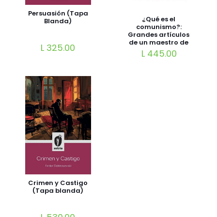
Persuasión (Tapa
¿Qué es el
Blanda)
comunismo?:
Grandes artículos
de un maestro de
L
325.00
la pintura
L
445.00
hondureña Tapa
blanda
Crimen y Castigo
(Tapa blanda)