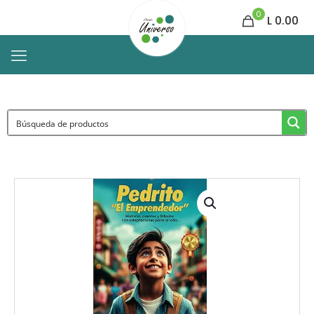
0
L 0.00