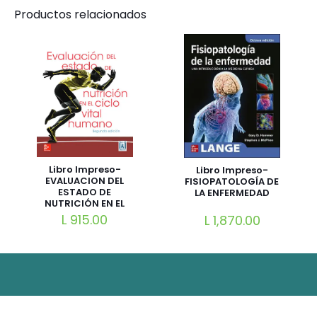
Productos relacionados
Libro Impreso-
Libro Impreso-
EVALUACION DEL
FISIOPATOLOGÍA DE
ESTADO DE
LA ENFERMEDAD
NUTRICIÓN EN EL
CICLO VITAL
L
915.00
L
1,870.00
HUMANO 2nd
Edición