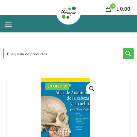
0
L 0.00
EN OFERTA