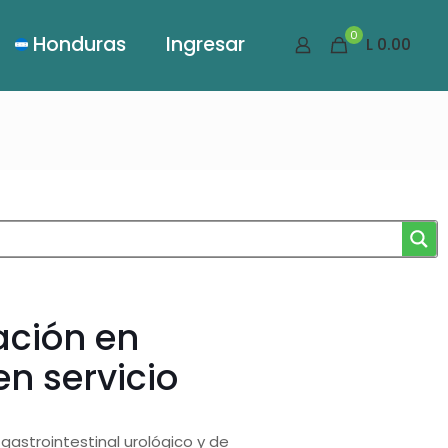
0
Honduras
Ingresar
L 0.00
ación en
en servicio
astrointestinal urológico y de