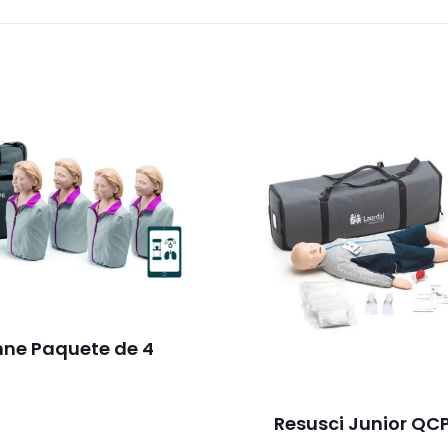
Descripción general
decuado para los procedimientos.
ito de colon
Anne Paquete de 4
a los procedimientos de atención urológica:
Resusci Junior QC