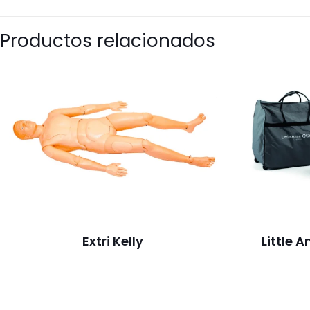
Productos relacionados
La articulación realista permite un posicionamiento a
Genitales intercambiables, con conectores y depós
Inserción y extracción del tubo rectal
Administración de enemas
Extri Kelly
Little 
Genitales, con conectores y reservorio urinario, facilit
Cuidados perineales