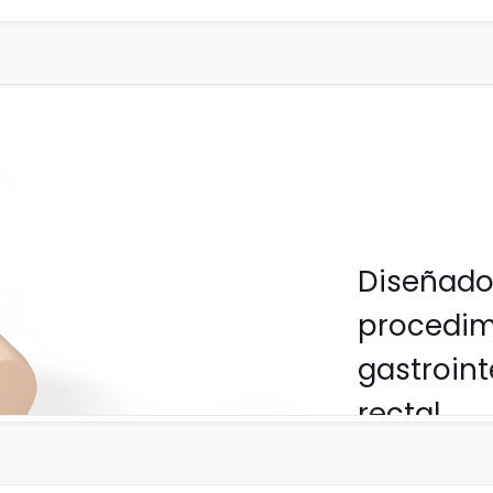
Diseñado 
procedim
gastroint
rectal.