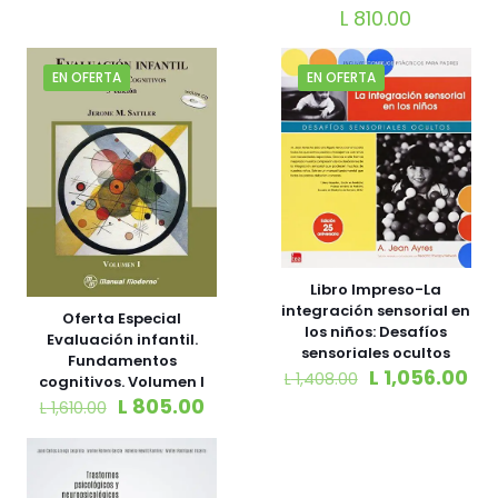
L
810.00
EN OFERTA
EN OFERTA
Libro Impreso-La
integración sensorial en
Oferta Especial
los niños: Desafíos
Evaluación infantil.
sensoriales ocultos
Fundamentos
L
1,056.00
L
1,408.00
cognitivos. Volumen I
L
805.00
L
1,610.00