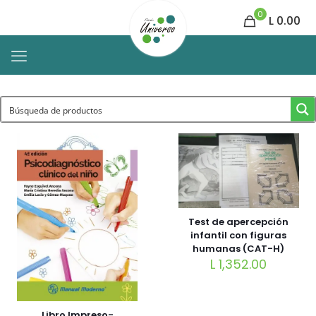
0
L 0.00
Test de apercepción
infantil con figuras
humanas (CAT-H)
L
1,352.00
Libro Impreso-