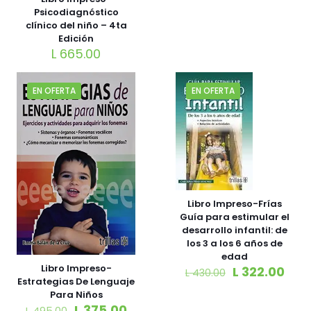
Psicodiagnóstico
clínico del niño – 4ta
Edición
L
665.00
EN OFERTA
EN OFERTA
Libro Impreso-Frías
Guía para estimular el
desarrollo infantil: de
los 3 a los 6 años de
edad
Libro Impreso-
L
322.00
L
430.00
Estrategias De Lenguaje
Para Niños
L
375.00
L
495.00