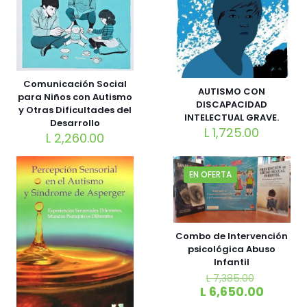
Comunicación Social
AUTISMO CON
para Niños con Autismo
DISCAPACIDAD
y Otras Dificultades del
INTELECTUAL GRAVE.
Desarrollo
L
1,725.00
L
2,260.00
EN OFERTA
Combo de Intervención
psicológica Abuso
Infantil
L
7,385.00
L
6,650.00