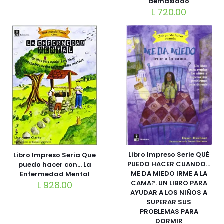
demasiado
L
720.00
Libro Impreso Serie QUÉ
Libro Impreso Seria Que
PUEDO HACER CUANDO…
puedo hacer con… La
ME DA MIEDO IRME A LA
Enfermedad Mental
CAMA?. UN LIBRO PARA
L
928.00
AYUDAR A LOS NIÑOS A
SUPERAR SUS
PROBLEMAS PARA
DORMIR