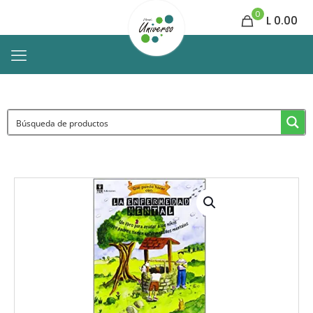
0
L 0.00