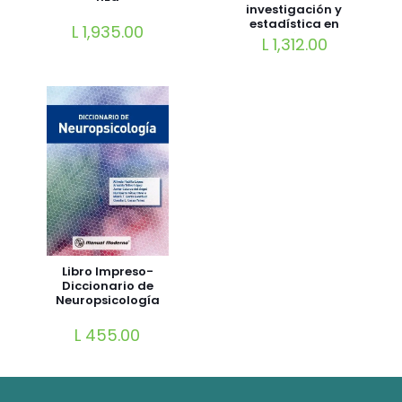
investigación y
estadística en
L
1,935.00
psicología-3ra Ed
L
1,312.00
Libro Impreso-
Diccionario de
Neuropsicología
L
455.00