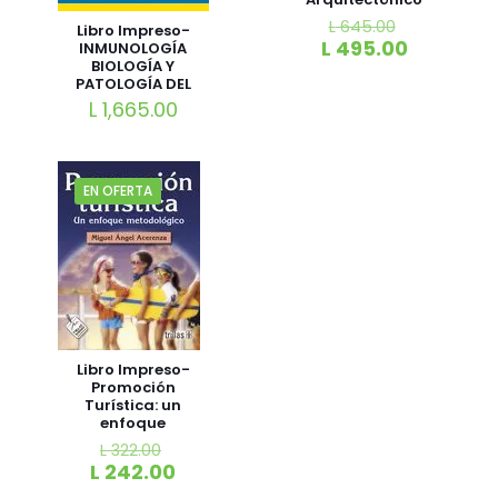
L
645.00
Libro Impreso-
L
495.00
INMUNOLOGÍA
BIOLOGÍA Y
PATOLOGÍA DEL
SISTEMA
L
1,665.00
INMUNITARIO
EN OFERTA
Libro Impreso-
Promoción
Turística: un
enfoque
Metodológico
L
322.00
L
242.00