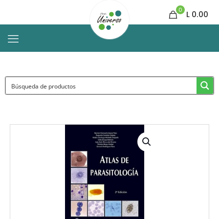
0
L 0.00