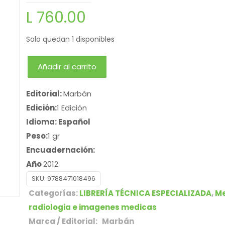
L
760.00
Solo quedan 1 disponibles
Añadir al carrito
Editorial:
Marbán
Edición:
1 Edición
Idioma: Español
Peso:
1 gr
Encuadernación:
Año
2012
SKU:
9788471018496
Categorías:
LIBRERÍA TÉCNICA ESPECIALIZADA
,
Me
radiologia e imagenes medicas
Marca / Editorial: Marbán