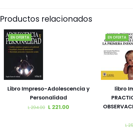
Productos relacionados
EN OFERTA
EN OFERTA
Libro Impreso-Adolescencia y
libro
Personalidad
PRACTI
OBSERVACI
L
221.00
L
294.00
L
25