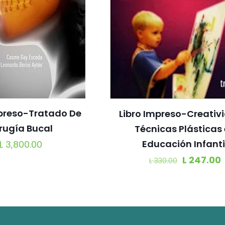
mpreso-Tratado De
Libro Impreso-Creativ
rugía Bucal
Técnicas Plásticas
Educación Infanti
L
3,800.00
L
247.00
L
330.00