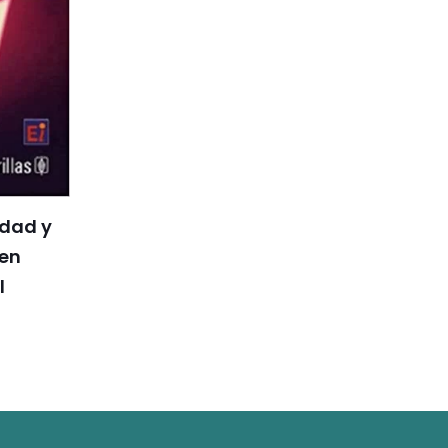
idad y
 en
l